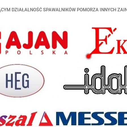
JĄCYM DZIAŁALNOŚĆ SPAWALNIKÓW POMORZA INNYCH ZA