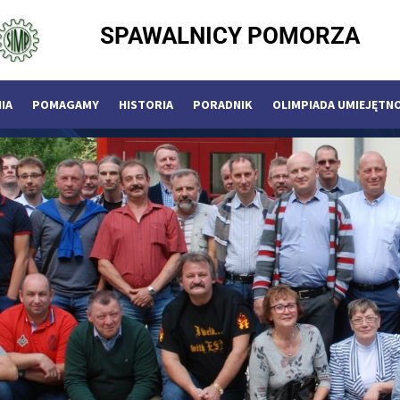
SPAWALNICY POMORZA
IA
POMAGAMY
HISTORIA
PORADNIK
OLIMPIADA UMIEJĘTN