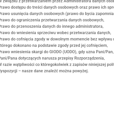
W związku z przetwarzaniem przez Administratora danych oso
Prawo dostępu do treści danych osobowych oraz prawo ich spr
Prawo usunięcia danych osobowych (prawo do bycia zapomni
Prawo do ograniczenia przetwarzania danych osobowych,
Prawo do przenoszenia danych do innego administratora,
Prawo do wniesienia sprzeciwu wobec przetwarzania danych,
Prawo do cofnięcia zgody w dowolnym momencie bez wpływu 
którego dokonano na podstawie zgody przed jej cofnięciem,
Prawo wniesienia skargi do GIODO (UODO), gdy uzna Pani/Pan
Pani/Pana dotyczących narusza przepisy Rozporządzenia,
W razie wątpliwości co któregokolwiek z zapisów niniejszej pol
dyspozycji – nasze dane znaleźć można powyżej.