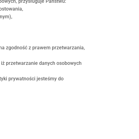
bowych, przysługuje Państwu:
ostowania,
anym),
na zgodność z prawem przetwarzania,
, iż przetwarzanie danych osobowych
ityki prywatności jesteśmy do