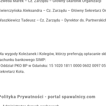
Szweda Marek – Cz. Zarządu – Główny Skarbnik Organizacji
Świerczyńska Aleksandra – Cz. Zarządu – Główny Sekretarz Or
Waszkiewicz Tadeusz – Cz. Zarządu – Dyrektor ds. Partnerskich
Dla wygody Koleżanek i Kolegów, którzy preferują opłacanie 
rachunku bankowego SIMP:
I Oddział PKO BP w Gdańsku: 15 1020 1811 0000 0602 0097 05
Sekretarz Koła.
Polityka Prywatności - portal spawalnicy.com