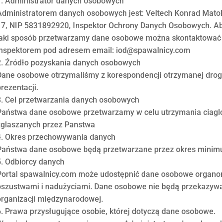
1. Administrator danych osobowych
Administratorem danych osobowych jest: Veltech Konrad Matoli
17, NIP 5831892920, Inspektor Ochrony Danych Osobowych. Aby
jaki sposób przetwarzamy dane osobowe można skontaktować 
inspektorem pod adresem email: iod@spawalnicy.com
2. Źródło pozyskania danych osobowych
Dane osobowe otrzymaliśmy z korespondencji otrzymanej drogą
prezentacji.
3. Cel przetwarzania danych osobowych
Państwa dane osobowe przetwarzamy w celu utrzymania ciagl
zglaszanych przez Panstwa
4. Okres przechowywania danych
Państwa dane osobowe będą przetwarzane przez okres minimum
5. Odbiorcy danych
Portal spawalnicy.com może udostępnić dane osobowe organo
oszustwami i nadużyciami. Dane osobowe nie będą przekazywa
organizacji międzynarodowej.
6. Prawa przysługujące osobie, której dotyczą dane osobowe.