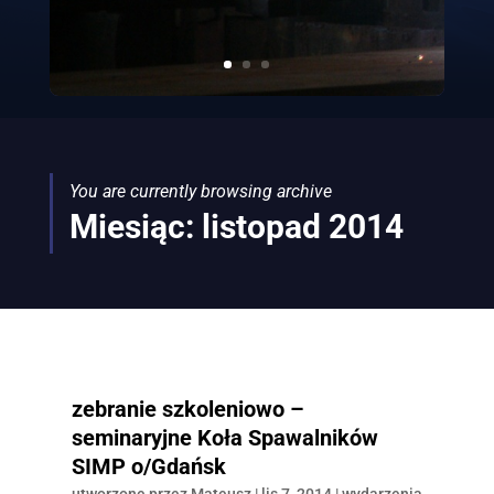
You are currently browsing archive
Miesiąc:
listopad 2014
zebranie szkoleniowo –
seminaryjne Koła Spawalników
SIMP o/Gdańsk
utworzone przez
Mateusz
|
lis 7, 2014
|
wydarzenia