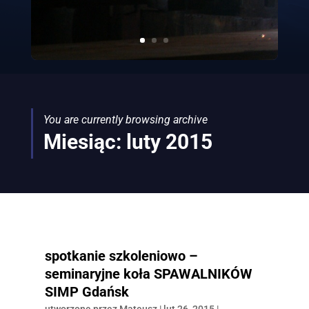
You are currently browsing archive
Miesiąc:
luty 2015
spotkanie szkoleniowo –
seminaryjne koła SPAWALNIKÓW
SIMP Gdańsk
utworzone przez
Mateusz
|
lut 26, 2015
|