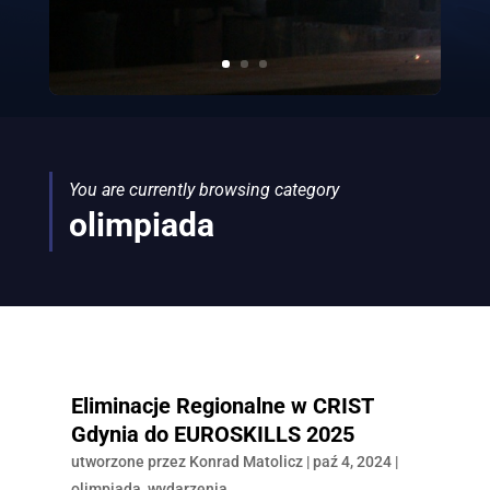
You are currently browsing category
olimpiada
Eliminacje Regionalne w CRIST
Gdynia do EUROSKILLS 2025
utworzone przez
Konrad Matolicz
|
paź 4, 2024
|
olimpiada
,
wydarzenia