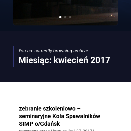
You are currently browsing archive
Miesiąc:
kwiecień 2017
zebranie szkoleniowo –
seminaryjne Koła Spawalników
SIMP o/Gdańsk
utworzone przez
Mateusz
|
kwi 27, 2017
|