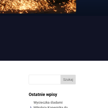
Ostatnie wpisy
Wycieczka śladami
Mikołaja Kopernika do