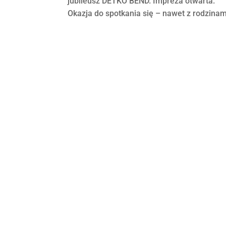
jubileusz DETKO BEND. Impreza otwarta.
Okazja do spotkania się – nawet z rodzinam